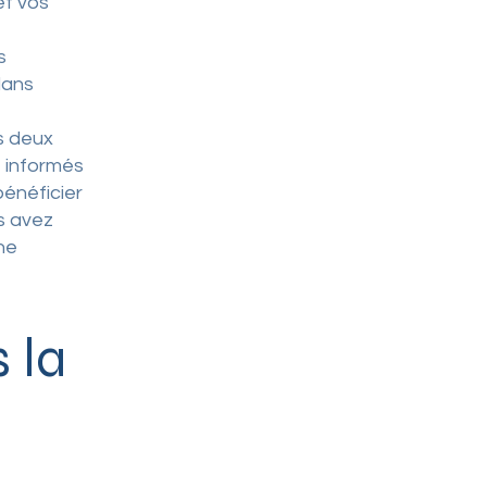
et vos
s
dans
es deux
e informés
bénéficier
s avez
une
s la