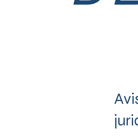
Avi
jur