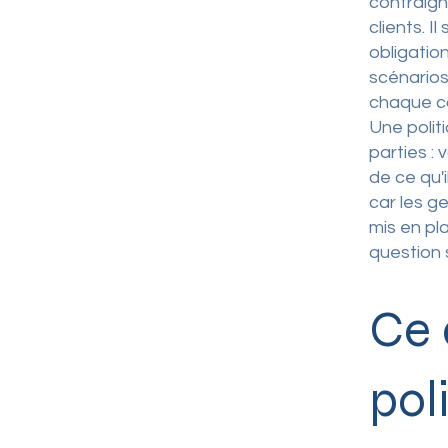
contraigna
clients. I
obligatio
scénarios
chaque c
Une polit
parties : 
de ce qu'
car les g
mis en pla
question 
Ce 
pol