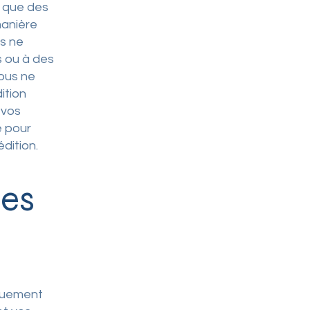
t que des
manière
us ne
s ou à des
ous ne
ition
 vos
e pour
dition.
les
iquement