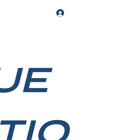
UE
TIO