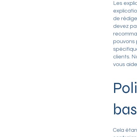
Les expli
explicati
de rédige
devez pas
recommand
pouvons p
spécifiqu
clients. 
vous aide
Pol
bas
Cela étan