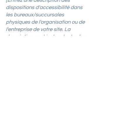
[Entrez une description des
dispositions d'accessibilité dans
les bureaux/succursales
physiques de l'organisation ou de
l'entreprise de votre site. La
description peut inclure toutes les
dispositions d'accessibilité
actuelles - du début du service
(par exemple, le parking et/ou les
stations de transport en commun)
jusqu'à la fin (comme le comptoir
de service, la table du restaurant,
la salle de classe, etc.). Il est
également nécessaire de préciser
toutes les dispositions
d'accessibilité supplémentaires,
telles que les services aux
personnes handicapées et leur